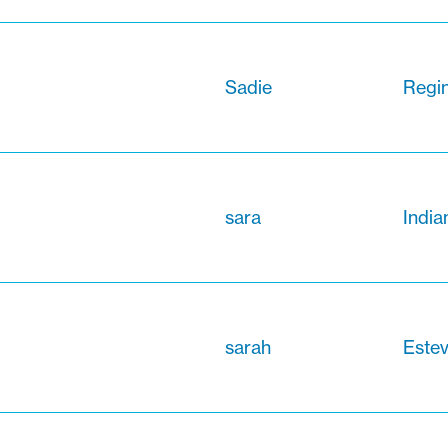
Sadie
Regi
sara
Indi
sarah
Este