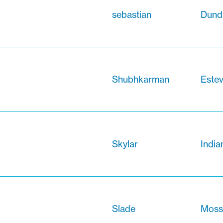
sebastian
Dund
Shubhkarman
Este
Skylar
Indi
Slade
Moss