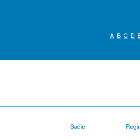
A
B
C
D
Sadie
Regi