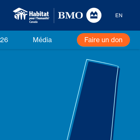
EN
Faire un don
026
Média