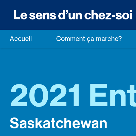
Accueil
Comment ça marche?
2021 En
Saskatchewan