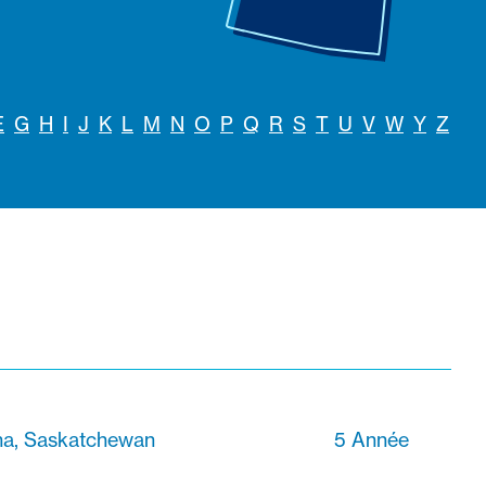
E
G
H
I
J
K
L
M
N
O
P
Q
R
S
T
U
V
W
Y
Z
na, Saskatchewan
5 Année