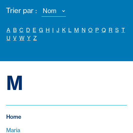
Trier par :
A
B
C
D
E
G
H
I
J
K
L
M
N
O
P
Q
R
S
T
U
V
W
Y
Z
M
Home
Maria