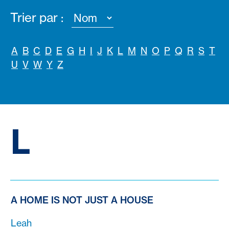
Trier par :
A
B
C
D
E
G
H
I
J
K
L
M
N
O
P
Q
R
S
T
U
V
W
Y
Z
L
A HOME IS NOT JUST A HOUSE
Leah