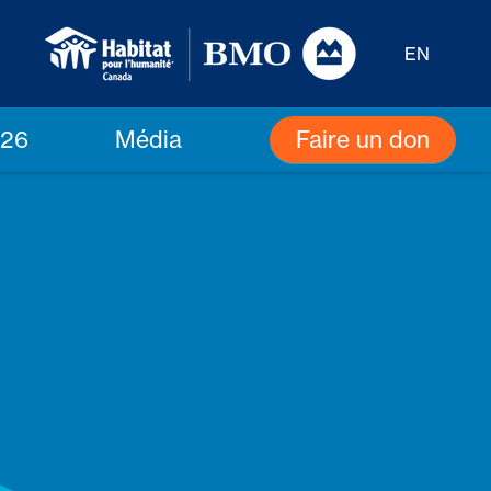
EN
Faire un don
026
Média