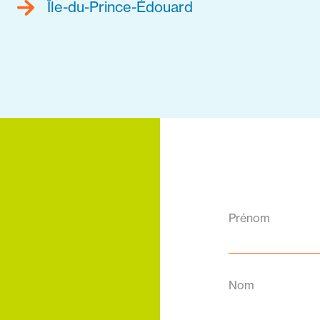
Île-du-Prince-Édouard
Prénom
Nom